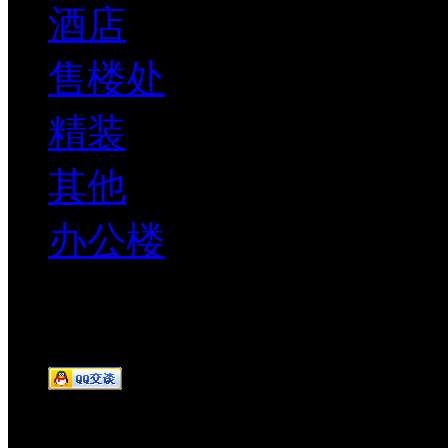
酒店
售楼处
精装
其他
办公楼
在线客服
工作时间